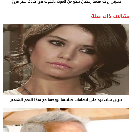
نسرين زوجة محمد رمضان تنجو من الموت بأعجوبة في حادث سير مروع
مقالات ذات صلة
بيرين سات ترد على اتهامات خيانتها لزوجها مع هذا النجم الشهير