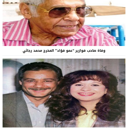
وفاة صاحب فوازير “عمو فؤاد” المخرج محمد رجائي